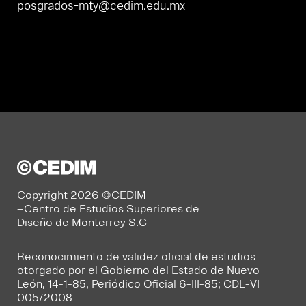
posgrados-mty@cedim.edu.mx
Copyright 2026 ©CEDIM
–Centro de Estudios Superiores de
Diseño de Monterrey S.C
Reconocimiento de validez oficial de estudios
otorgado por el Gobierno del Estado de Nuevo
León, 14-1-85, Periódico Oficial 6-III-85; CDL-VI
005/2008 --