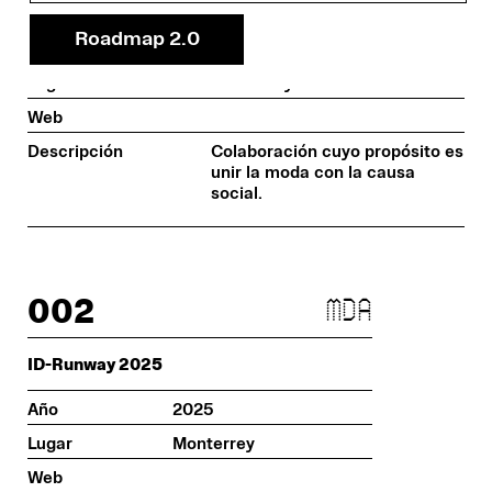
Convocatoria y desfile con "Nuevo Amanecer"
Roadmap 2.0
Año
2025
Lugar
Monterrey
Web
Descripción
Colaboración cuyo propósito es
unir la moda con la causa
social.
002
mda
ID-Runway 2025
Año
2025
Lugar
Monterrey
Web