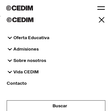
Proyectos
Oferta Educativa
seleccionados
Admisiones
ALL
Sobre nosotros
Vida CEDIM
ALL
Contacto
001
mda
Buscar