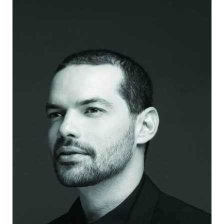
sensibilidad por el entorno urbano.
Actualmente, profundiza en esta línea
desde la academia, cursando un doctorado
en Espacio Público en la Universidad de
Barcelona, en busca de nuevas formas de
habitar y transformar la ciudad, un enfoque
que enriquece esta licenciatura sobre
arquitectura de interiores desde una
perspectiva urbana y crítica.