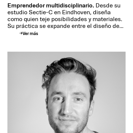
Emprendedor multidisciplinario.
Desde su
estudio Sectie-C en Eindhoven, diseña
como quien teje posibilidades y materiales.
Su práctica se expande entre el diseño de
producto, la teoría crítica, la organización
Ver más
creativa y la consultoría estratégica,
moviéndose con naturalidad entre lo
tangible y lo conceptual. Emprendedor
dentro y fuera de los Países Bajos, forma
parte de Stordes, una agencia enfocada en
diseño de estrategias, y de Fictional
Collective, un grupo que reúne a
profesionales que entienden el diseño como
una herramienta de cambio.