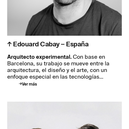
↑ Edouard Cabay – España
Arquitecto experimental.
Con base en
Barcelona, su trabajo se mueve entre la
arquitectura, el diseño y el arte, con un
enfoque especial en las tecnologías
digitales y su capacidad para expandir el
Ver más
potencial creativo. Formado en la
Architectural Association de Londres y
miembro del Colegio de Arquitectos de
Cataluña, ha hecho de su estudio, Appareil,
un laboratorio de ideas experimentales.
Desde ahí, explora nuevas posibilidades