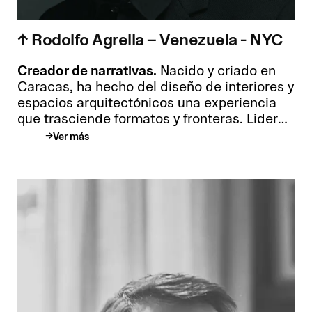
↑ Rodolfo Agrella – Venezuela - NYC
Creador de narrativas.
Nacido y criado en
Caracas, ha hecho del diseño de interiores y
espacios arquitectónicos una experiencia
que trasciende formatos y fronteras. Lidera
desde Nueva York un estudio donde
Ver más
convergen lo físico y lo digital para dar
forma a productos, espacios e instalaciones
que conectan con las personas. Su enfoque,
que une arquitectura, diseño y visión de
negocio, lo ha llevado a colaborar con
marcas como Absolut, MoMA, 3M, Juniper
Lighting, TaiPing Carpets y Steinway & Sons,
dejando huella en cada proyecto con
propuestas que combinan impacto y
sensibilidad.