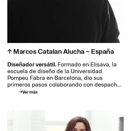
↑ Marcos Catalan Alucha – España
Diseñador versátil.
Formado en Elisava, la
escuela de diseño de la Universidad
Pompeu Fabra en Barcelona, dio sus
primeros pasos colaborando con despachos
de arquitectura en los que cultivó una
Ver más
mirada sensible al detalle. Impulsado por
una visión propia del diseño, en 2006 fundó
Marcos Catalán Interiorismo, desde el cual
ha desarrollado proyectos integrales que
han consolidado su lugar en el campo de la