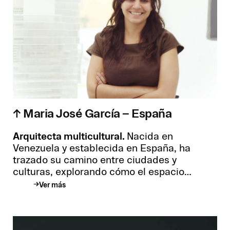
arquitectura de experiencias de interiores.
↑ Maria José García – España
Arquitecta multicultural.
Nacida en
Venezuela y establecida en España, ha
trazado su camino entre ciudades y
culturas, explorando cómo el espacio
urbano influye en nuestra vida cotidiana. Su
Ver más
mirada arquitectónica se ha enriquecido a
través de colaboraciones en estudios de
Caracas y Barcelona, donde ha aportado su