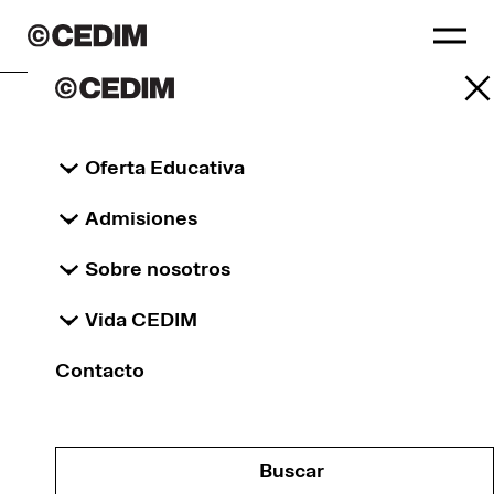
Diseña ambientes
con Arquitectura
Oferta Educativa
Admisiones
de Espacios y Experiencias en Interiores
Sobre nosotros
Oferta educativa
Vida CEDIM
Propuesta
Contacto
Plan de estudios
Casos de éxito
Docentes
Buscar
Director de licenciatura