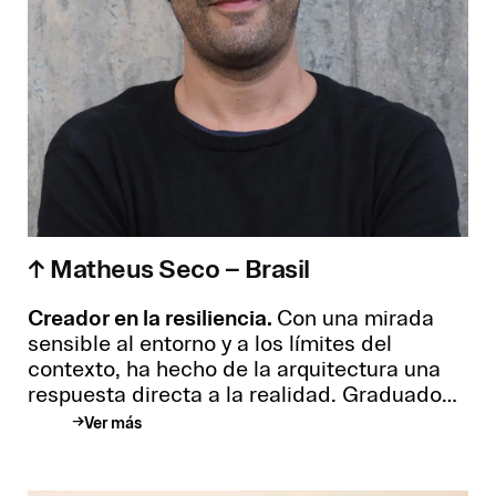
↑ Matheus Seco – Brasil
Creador en la resiliencia.
Con una mirada
sensible al entorno y a los límites del
contexto, ha hecho de la arquitectura una
respuesta directa a la realidad. Graduado
en Arquitectura y Urbanismo por la
Ver más
Universidad de Brasilia, y con una maestría
en Diseño Arquitectónico por la Bartlett