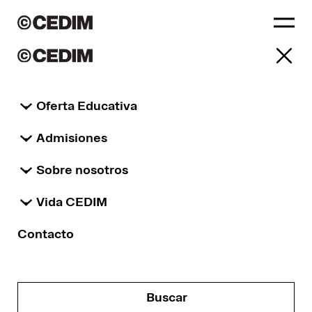
Instalaciones
Oferta Educativa
Admisiones
Sobre nosotros
Vida CEDIM
Contacto
Un espacio donde las ideas
se vuelven experiencias
Buscar