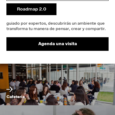
Aquí no solo estudias, vives la creatividad. Cada
rincón del campus —desde los talleres hasta las
Roadmap 2.0
aulas colaborativas— está diseñado para inspirarte y
retarte. Rodeado de compañeros apasionados y
guiado por expertos, descubrirás un ambiente que
transforma tu manera de pensar, crear y compartir.
Agenda una visita
Cafetería